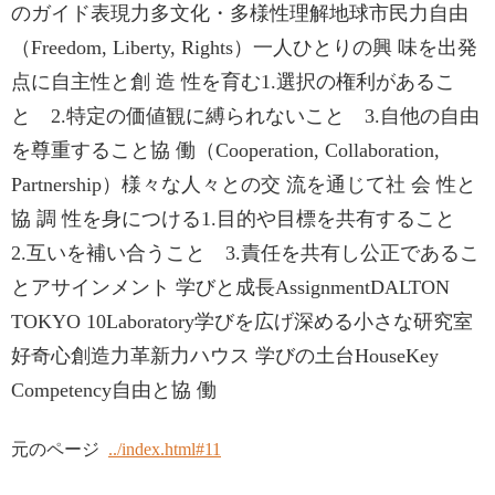
のガイド表現力多文化・多様性理解地球市民力自由
（Freedom, Liberty, Rights）一人ひとりの興 味を出発
点に自主性と創 造 性を育む1.選択の権利があるこ
と 2.特定の価値観に縛られないこと 3.自他の自由
を尊重すること協 働（Cooperation, Collaboration,
Partnership）様々な人々との交 流を通じて社 会 性と
協 調 性を身につける1.目的や目標を共有すること
2.互いを補い合うこと 3.責任を共有し公正であるこ
とアサインメント 学びと成長AssignmentDALTON
TOKYO 10Laboratory学びを広げ深める小さな研究室
好奇心創造力革新力ハウス 学びの土台HouseKey
Competency自由と協 働
元のページ
../index.html#11