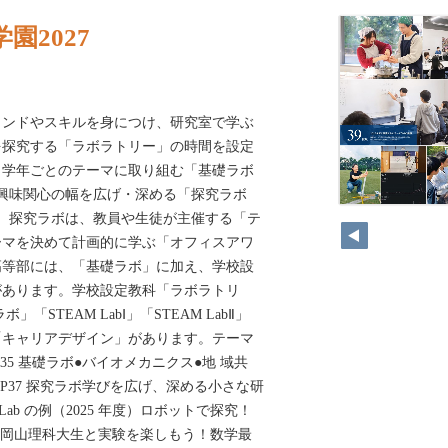
園2027
インドやスキルを身につけ、研究室で学ぶ
を探究する「ラボラトリー」の時間を設定
、学年ごとのテーマに取り組む「基礎ラボ
興味関心の幅を広げ・深める「探究ラボ
。探究ラボは、教員や生徒が主催する「テ
ーマを決めて計画的に学ぶ「オフィスアワ
高等部には、「基礎ラボ」に加え、学校設
があります。学校設定教科「ラボラトリ
「STEAM LabⅠ」「STEAM LabⅡ」
「キャリアデザイン」があります。テーマ
P35 基礎ラボ●バイオメカニクス●地 域共
P37 探究ラボ学びを広げ、深める小さな研
 Lab の例（2025 年度）ロボットで探究！
d ラボ 岡山理科大生と実験を楽しもう！数学最