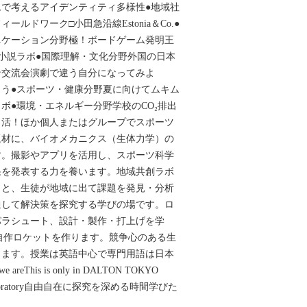
で考えるアイデンティティ多様性●地域社
ルドワーク□小田急沿線Estonia＆Co.●
ニケーション分野極！ボードゲーム発明王
小説ラボ●国際理解・文化分野外国の日本
ン交流会演劇で違う自分になってみよ
う●スポーツ・健康分野夏に向けてムキム
ボ●環境・エネルギー分野学校のCO₂排出
し活！ほか個人またはグループでスポーツ
題材に、バイオメカニクス（生体力学）の
す。撮影やアプリを活用し、スポーツ科学
果を発表する力を養います。地域共創ラボ
もと、生徒が地域に出て課題を発見・分析
通して解決策を探究する学びの場です。ロ
パラシュート、設計・製作・打上げを学
自作ロケットを作ります。競争心のある生
きます。授業は英語中心で専門用語は日本
reThis is only in DALTON TOKYO
Laboratory自由自在に探究を深める時間学びた