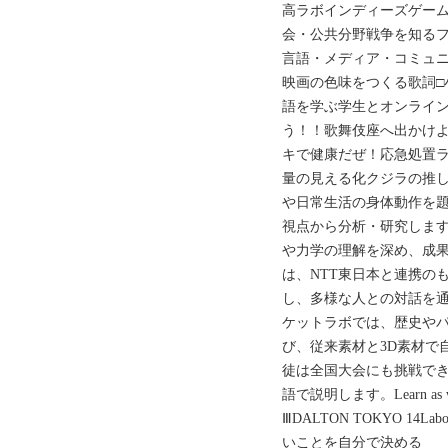
高ラボインディーズゲーム
会・公共分野戦争を知るフィー
言語・メディア・コミュ
映画の色味をつくる歌詞□
語を学ぶ学生とオンライ
う！！歌舞伎座へ出かけよ
キで健康だぜ！応急処置ラ
量の見える化クジラの推
や日常生活の身体動作を
視点から分析・研究しま
や力学の理解を深め、成
は、NTT東日本と連携の
し、多様な人との対話を
ケットラボでは、歴史や
び、従来素材と3D素材で
徒は全国大会にも挑戦で
語で説明します。Learn as we a
ⅢDALTON TOKYO 14
いことを自分で決める