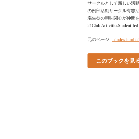
サークルとして新しい活
の例部活動サークル有志
場生徒の興味関心が仲間
21Club ActivitiesStudent-led 
元のページ
../index.html#
このブックを見