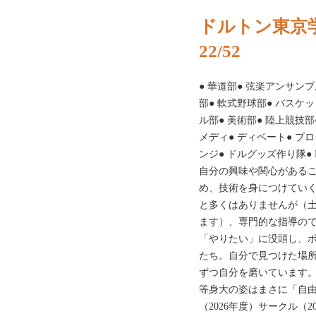
ドルトン東京学
22/52
● 華道部● 弦楽アンサンブ
部● 軟式野球部● バスケ
ル部● 美術部● 陸上競技部●
メディ● ディベート● プ
ンジ● ドルグッズ作り隊● 
自分の興味や関心がある
め、技術を身につけていく
と多くはありませんが（
ます）、専門的な指導の
「やりたい」に没頭し、
たち。自分で見つけた場
ずつ自分を磨いています
等身大の姿はまさに「自
（2026年度）サークル（