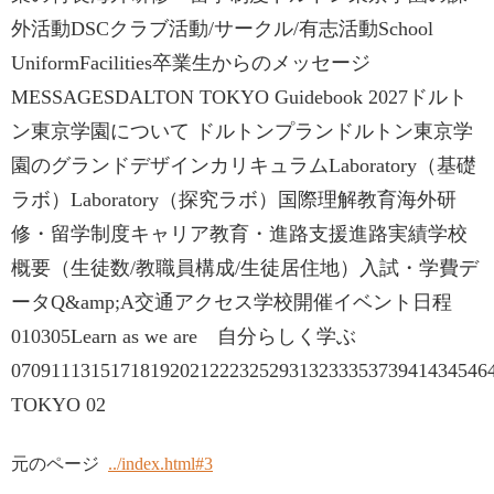
外活動DSCクラブ活動/サークル/有志活動School
UniformFacilities卒業生からのメッセージ
MESSAGESDALTON TOKYO Guidebook 2027ドルト
ン東京学園について ドルトンプランドルトン東京学
園のグランドデザインカリキュラムLaboratory（基礎
ラボ）Laboratory（探究ラボ）国際理解教育海外研
修・留学制度キャリア教育・進路支援進路実績学校
概要（生徒数/教職員構成/生徒居住地）入試・学費デ
ータQ&amp;A交通アクセス学校開催イベント日程
010305Learn as we are 自分らしく学ぶ
07091113151718192021222325293132333537394143454
TOKYO 02
元のページ
../index.html#3