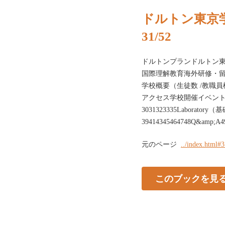
ドルトン東京学
31/52
ドルトンプランドルトン
国際理解教育海外研修・
学校概要（生徒数 /教職
アクセス学校開催イベント日程
3031323335Laborator
39414345464748Q&a
元のページ
../index.html#
このブックを見