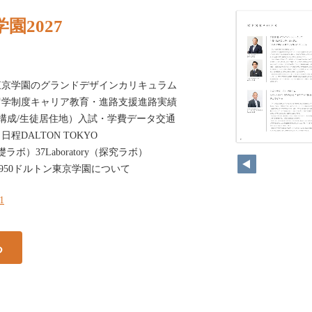
園2027
東京学園のグランドデザインカリキュラム
留学制度キャリア教育・進路支援進路実績
員構成/生徒居住地）入試・学費データ交通
DALTON TOKYO
y（基礎ラボ）37Laboratory（探究ラボ）
mp;A4950ドルトン東京学園について
31
る