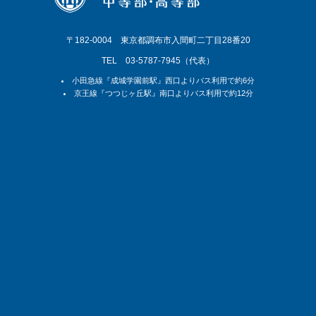
〒182-0004 東京都調布市入間町二丁目28番20
TEL 03-5787-7945（代表）
小田急線『成城学園前駅』西口よりバス利用で約6分
京王線『つつじヶ丘駅』南口よりバス利用で約12分