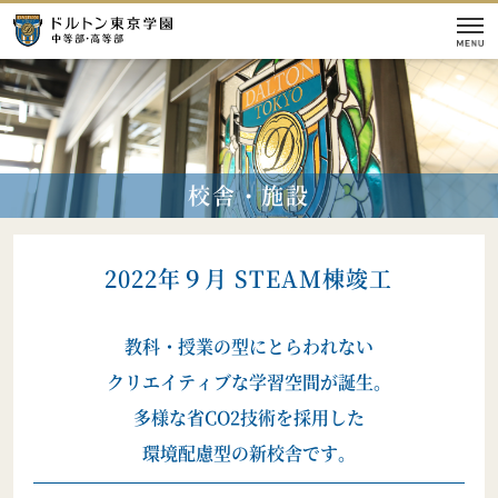
学校紹介
校舎・施設
本校の教育
入試情報
2022年９月 STEAM棟竣工
校舎
施設
教科・授業の型にとらわれない
イベント情報
クリエイティブな学習空間が誕生。
多様な省CO2技術を採用した
環境配慮型の新校舎です。
【学校案内】