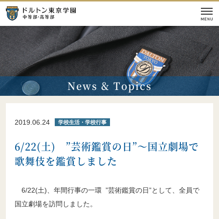
学校紹介
News & Topics
本校の教育
入試情報
2019.06.24
学校生活・学校行事
校舎
施設
6/22(土) ”芸術鑑賞の日”～国立劇場で
歌舞伎を鑑賞しました
イベント情報
6/22(土)、年間行事の一環 ”芸術鑑賞の日”として、全員で
【学校案内】
国立劇場を訪問しました。