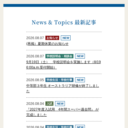
News & Topics 最新記事
2026.08.07
募集要項
お知らせ
NEW
(再掲）夏期休業のお知らせ
2026.08.07
学校説明会・相談会
NEW
生徒募集要項・出願書類
9月19日（土） 学校説明会を実施します（8/19
6:00a.m.受付開始）
生徒募集要項・出願書類
2026.08.05
学校生活・学校行事
NEW
中等部３年生 オーストラリア研修が終了しまし
た
2026.08.04
入試
NEW
『2027年度入試用 4年間スーパー過去問』 が
完成しました
2026.08.04
学校生活・学校行事
NEW