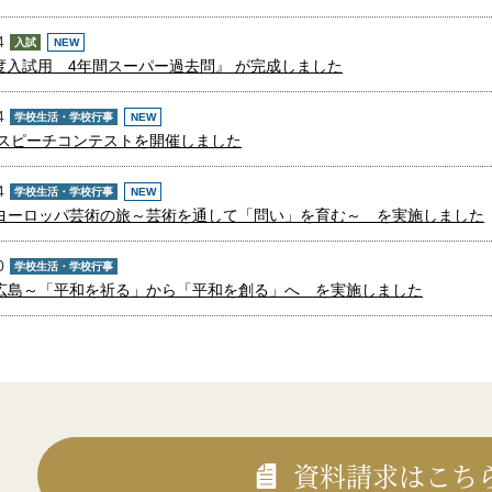
4
入試
NEW
年度入試用 4年間スーパー過去問』 が完成しました
4
学校生活・学校行事
NEW
語スピーチコンテストを開催しました
4
学校生活・学校行事
NEW
26ヨーロッパ芸術の旅～芸術を通して「問い」を育む～ を実施しました
0
学校生活・学校行事
26広島～「平和を祈る」から「平和を創る」へ を実施しました
資料請求はこち