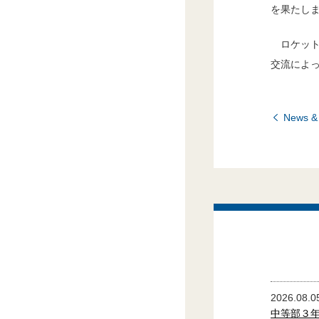
を果たし
ロケッ
交流によ
News 
2026.08.0
中等部３年