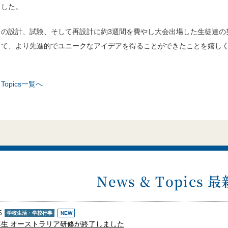
ました。
トの設計、試験、そして再設計に約3週間を費やし大会出場した生徒達の
って、より先進的でユニークなアイデアを得ることができたことを嬉し
& Topics一覧へ
News & Topics 
5
学校生活・学校行事
NEW
生 オーストラリア研修が終了しました