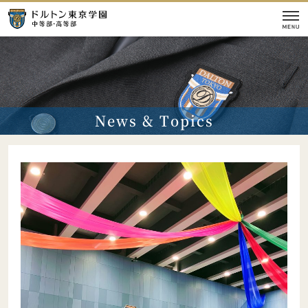
学校紹介
News & Topics
本校の教育
入試情報
校舎
施設
イベント情報
【学校案内】