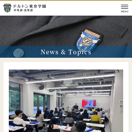
学校紹介
News & Topics
本校の教育
入試情報
校舎
施設
イベント情報
【学校案内】