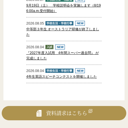
9月19日（土） 学校説明会を実施します（8/19
6:00a.m.受付開始）
2026.08.05
学校生活・学校行事
NEW
中等部３年生 オーストラリア研修が終了しまし
【卒業証明書等の発行手続について】
た
2026.08.04
入試
NEW
『2027年度入試用 4年間スーパー過去問』 が
完成しました
2026.08.04
学校生活・学校行事
NEW
4年生英語スピーチコンテストを開催しました
資料請求はこちら