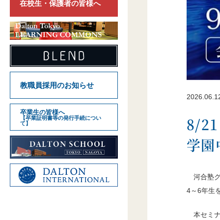
在校生・保護者の皆様へ
教職員採用のお知らせ
2026.06.1
卒業生の皆様へ
8/
【卒業証明書等の発行手続につい
て】
学園
河合塾
4～6年生
本セミ