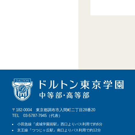
〒182-0004 東京都調布市入間町二丁目28番20
TEL 03-5787-7945（代表）
小田急線『成城学園前駅』西口よりバス利用で約6分
京王線『つつじヶ丘駅』南口よりバス利用で約12分