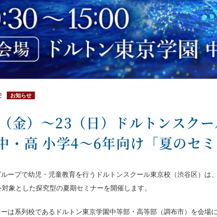
2
お知らせ
21（金）～23（日）ドルトンスク
中・高 小学4～6年向け「夏のセ
グループで幼児・児童教育を行うドルトンスクール東京校（渋谷区）は、夏
を対象とした探究型の夏期セミナーを開催します。
ナーは系列校であるドルトン東京学園中等部・高等部（調布市）を会場