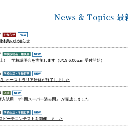
News & Topics 
7
お知らせ
NEW
期休業のお知らせ
7
学校説明会・相談会
NEW
土） 学校説明会を実施します（8/19 6:00a.m.受付開始）
5
学校生活・学校行事
NEW
生 オーストラリア研修が終了しました
4
入試
NEW
年度入試用 4年間スーパー過去問』 が完成しました
4
学校生活・学校行事
NEW
語スピーチコンテストを開催しました