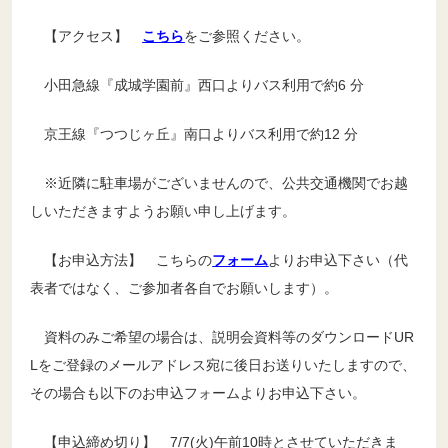
【アクセス】
こちら
をご参照ください。
⼩⽥急線『成城学園前』⻄⼝よりバス利⽤で約6 分
【卒業証明書等の発行手続について】
京王線『つつじヶ丘』南⼝よりバス利⽤で約12 分
※近隣に駐⾞場がございませんので、公共交通機関でお越
しいただきますようお願い申し上げます。
【お申込方法】 こちらの
フォーム
よりお申込下さい（代
表者ではなく、ご参加者各自でお願いします）。
資料のみご希望の場合は、説明会資料等のダウンロードUR
Lをご登録のメールアドレス宛に後日お送りいたしますので、
その場合も以下のお申込フォームよりお申込下さい。
【申込締め切り】 7/7(火)午前10時とさせていただきま