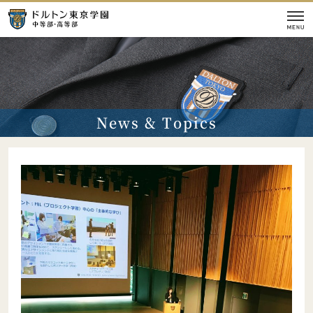
学校紹介
News & Topics
本校の教育
入試情報
校舎
施設
イベント情報
【学校案内】