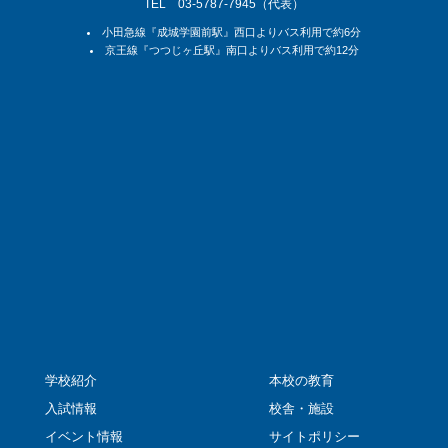
TEL 03-5787-7945（代表）
小田急線『成城学園前駅』西口よりバス利用で約6分
京王線『つつじヶ丘駅』南口よりバス利用で約12分
【卒業証明書等の発行手続について】
学校紹介
本校の教育
入試情報
校舎・施設
イベント情報
サイトポリシー