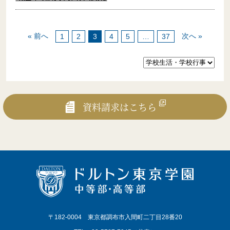
« 前へ
次へ »
1
2
3
4
5
…
37
募集要項
生徒募集要項・出願書類
資料請求はこちら
生徒募集要項・出願書類
〒182-0004 東京都調布市入間町二丁目28番20