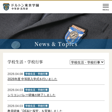
学校紹介
News & Topics
本校の教育
入試情報
学校生活・学校行事
校舎
施設
2026.04.08
学校生活・学校行事
2026年度 中等部入学式を行いました
イベント情報
2026.04.03
学校生活・学校行事
シリコンバレー研修が終了しました
【学校案内】
2026.04.03
学校生活・学校行事
教員研修「DE&Iと探究」を実施しました