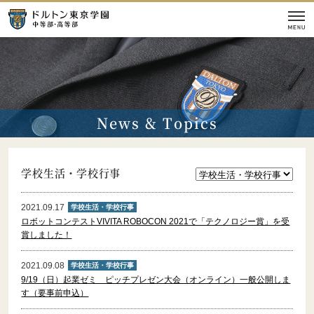
学校紹介
News & Topics
本校の教育
入試情報
学校生活・学校行事
校舎
施設
2021.09.17
学校生活・学校行事
ロボットコンテストVIVITA ROBOCON 2021で「テクノロジー賞」を受
イベント情報
賞しました！
2021.09.08
学校生活・学校行事
9/19（日）起業ゼミ ピッチプレゼン大会（オンライン）一般公開しま
【学校案内】
す（要事前申込）