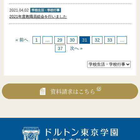
2021.04.02
学校生活・学校行事
2021年度教職員総会を行いました
« 前へ
1
…
29
30
31
32
33
…
募集要項
次へ »
37
生徒募集要項・出願書類
生徒募集要項・出願書類
資料請求はこちら