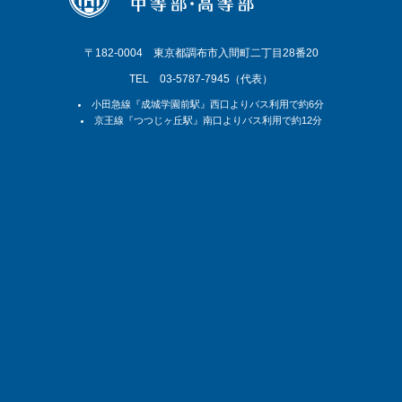
〒182-0004 東京都調布市入間町二丁目28番20
TEL 03-5787-7945（代表）
【卒業証明書等の発行手続について】
小田急線『成城学園前駅』西口よりバス利用で約6分
京王線『つつじヶ丘駅』南口よりバス利用で約12分